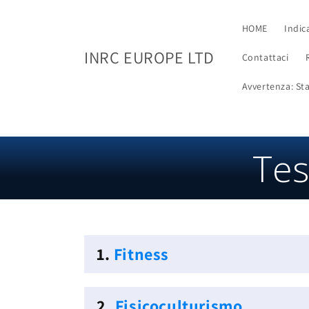
Vai al
contenuto
HOME
Indic
INRC EUROPE LTD
Contattaci
Avvertenza: Stat
Tes
1.
Fitness
2.
Fisicoculturismo.