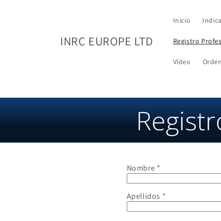
Ir al
contenido
Inicio
Indic
INRC EUROPE LTD
Registro Profe
Vídeo
Orde
Registr
Nombre
Apellidos