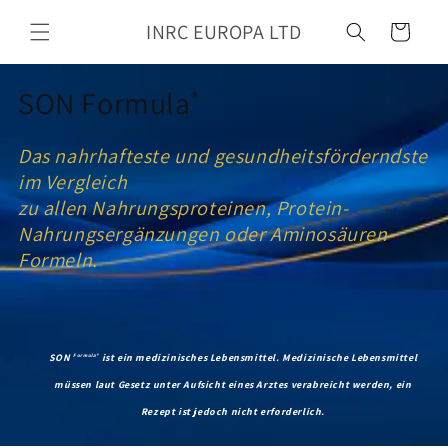
Zum
Inhalt
INRC EUROPA LTD
Wagen
springen
SON Formula
®
Das nahrhafteste und gesundheitsförderndste
im Vergleich
zu allen Nahrungsproteinen, Protein-
Nahrungsergänzungen oder Aminosäuren-
Formeln.
SON
ist ein medizinisches Lebensmittel.
Medizinische Lebensmittel
Formula®
müssen laut Gesetz unter Aufsicht eines Arztes verabreicht werden, ein
Rezept ist jedoch nicht erforderlich.