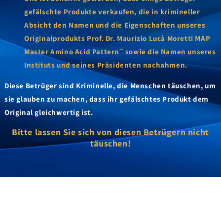
gefälschte Produkte verkaufen, die in krimineller
Absicht den Namen und die Eigenschaften unseres
Originalprodukts Prof. Dr. Maurizio Lucà Moretti MAP
Master Amino Acid Pattern
sowie die Namen unseres
®“
Instituts und seines Präsidenten nachahmen.
Diese Betrüger sind Kriminelle, die Menschen täuschen, um
sie glauben zu machen, dass ihr gefälschtes Produkt dem
Original gleichwertig ist.
Bitte lassen Sie sich von diesen Betrügern nicht
täuschen!