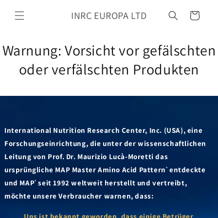
Zum
Inhalt
INRC EUROPA LTD
Wagen
springen
Warnung: Vorsicht vor gefälschten
oder verfälschten Produkten
International Nutrition Research Center, Inc. (USA), eine
Forschungseinrichtung, die unter der wissenschaftlichen
Leitung von Prof. Dr. Maurizio Lucà-Moretti das
ursprüngliche MAP Master Amino Acid Pattern
entdeckte
®
und MAP
seit 1992 weltweit herstellt und vertreibt,
®
möchte unsere Verbraucher warnen, dass:
Uns ist bekannt geworden, dass einige Betrüger