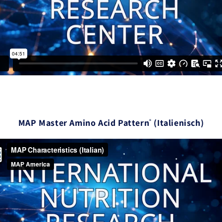
MAP Master Amino Acid Pattern
(Italienisch)
®