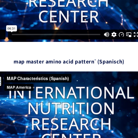
map master amino acid pattern
(Spanisch)
®