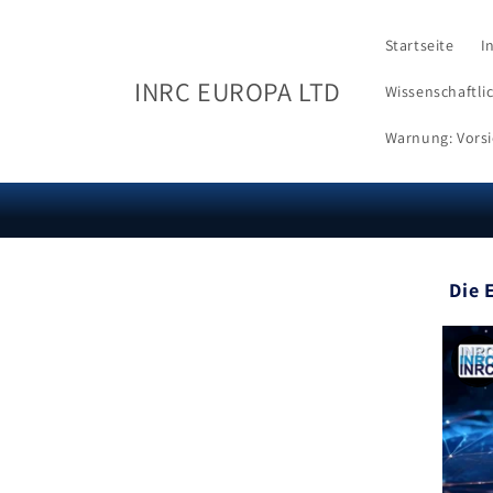
Zum
Inhalt
springen
Startseite
I
INRC EUROPA LTD
Wissenschaftli
Warnung: Vorsi
Die 