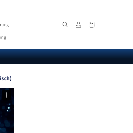
Einloggen
Wagen
erung
ung
isch)