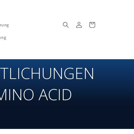
Einloggen
Wagen
erung
ung
NTLICHUNGEN
MINO ACID