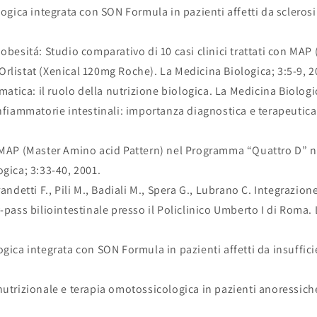
logica integrata con SON Formula in pazienti affetti da scleros
 obesitá: Studio comparativo di 10 casi clinici trattati con MA
rlistat (Xenical 120mg Roche). La Medicina Biologica; 3:5-9, 2
smatica: il ruolo della nutrizione biologica. La Medicina Biologi
infiammatorie intestinali: importanza diagnostica e terapeutic
 MAP (Master Amino acid Pattern) nel Programma “Quattro D” n
ogica; 3:33-40, 2001.
randetti F., Pili M., Badiali M., Spera G., Lubrano C. Integrazi
-pass biliointestinale presso il Policlinico Umberto I di Roma.
ogica integrata con SON Formula in pazienti affetti da insuffic
nutrizionale e terapia omotossicologica in pazienti anoressic