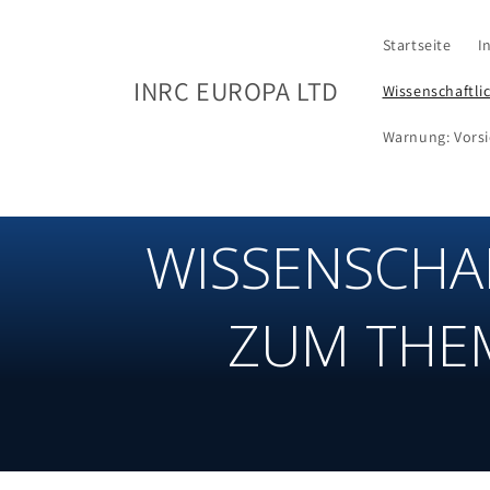
Zum
Inhalt
springen
Startseite
I
INRC EUROPA LTD
Wissenschaftli
Warnung: Vorsi
WISSENSCHA
ZUM THEM