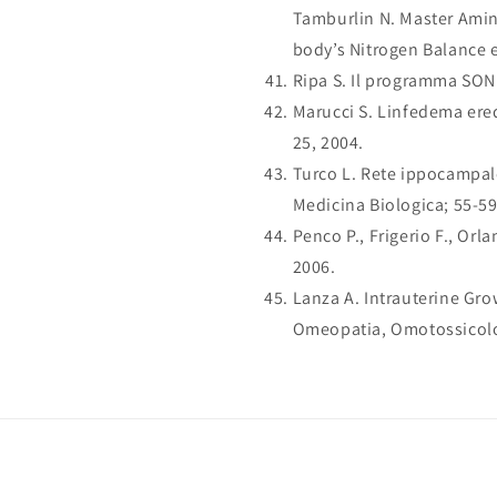
Tamburlin N. Master Amino
body’s Nitrogen Balance e
Ripa S. Il programma SON 
Marucci S. Linfedema ered
25, 2004.
Turco L. Rete ippocampale
Medicina Biologica; 55-59
Penco P., Frigerio F., Orl
2006.
Lanza A. Intrauterine Gro
Omeopatia, Omotossicolog