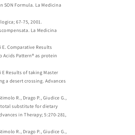
 con SON Formula. La Medicina
logica; 67-75, 2001.
a scompensata. La Medicina
lli E. Comparative Results
 Acids Pattern® as protein
li E Results of taking Master
ing a desert crossing. Advances
timolo R., Drago P., Giudice G.,
otal substitute for dietary
Advances in Therapy; 5:270-281,
timolo R., Drago P., Giudice G.,