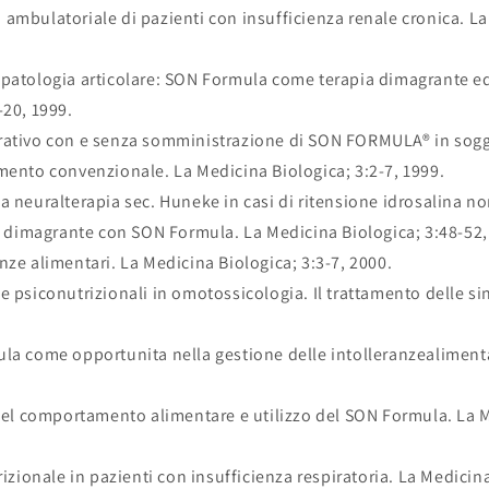
ambulatoriale di pazienti con insufficienza renale cronica. La
patologia articolare: SON Formula come terapia dimagrante ed 
-20, 1999.
rativo con e senza somministrazione di SON FORMULA® in sogge
mento convenzionale. La Medicina Biologica; 3:2-7, 1999.
a neuralterapia sec. Huneke in casi di ritensione idrosalina no
ta dimagrante con SON Formula. La Medicina Biologica; 3:48-52,
nze alimentari. La Medicina Biologica; 3:3-7, 2000.
e psiconutrizionali in omotossicologia. Il trattamento delle s
la come opportunita nella gestione delle intolleranzealimenta
 del comportamento alimentare e utilizzo del SON Formula. La M
rizionale in pazienti con insufficienza respiratoria. La Medicin