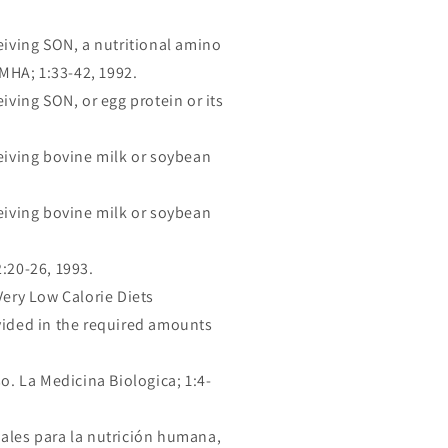
eiving SON, a nutritional amino
IMHA; 1:33-42, 1992.
iving SON, or egg protein or its
ceiving bovine milk or soybean
ceiving bovine milk or soybean
:20-26, 1993.
Very Low Calorie Diets
vided in the required amounts
o. La Medicina Biologica; 1:4-
iales para la nutrición humana,