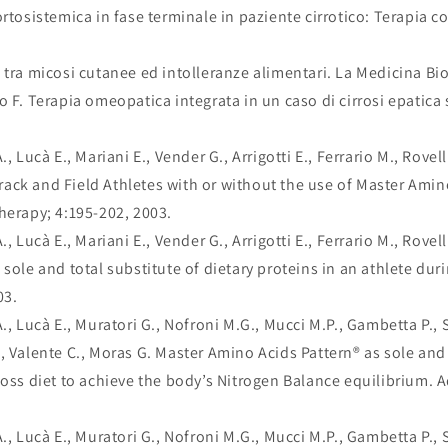
ortosistemica in fase terminale in paziente cirrotico: Terapia
 tra micosi cutanee ed intolleranze alimentari. La Medicina Bio
o F. Terapia omeopatica integrata in un caso di cirrosi epatic
, Lucà E., Mariani E., Vender G., Arrigotti E., Ferrario M., Rove
ck and Field Athletes with or without the use of Master Amino
herapy; 4:195-202, 2003.
, Lucà E., Mariani E., Vender G., Arrigotti E., Ferrario M., Rovel
 sole and total substitute of dietary proteins in an athlete dur
03.
., Lucà E., Muratori G., Nofroni M.G., Mucci M.P., Gambetta P., S
, Valente C., Moras G. Master Amino Acids Pattern® as sole and t
loss diet to achieve the body’s Nitrogen Balance equilibrium. 
., Lucà E., Muratori G., Nofroni M.G., Mucci M.P., Gambetta P., S