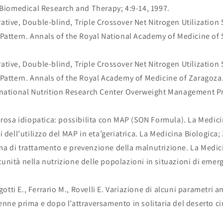
 Biomedical Research and Therapy; 4:9-14, 1997.
tive, Double-blind, Triple Crossover Net Nitrogen Utilization
Pattern. Annals of the Royal National Academy of Medicine of S
tive, Double-blind, Triple Crossover Net Nitrogen Utilization
Pattern. Annals of the Royal Academy of Medicine of Zaragoza.
rnational Nutrition Research Center Overweight Management Pr
erosa idiopatica: possibilita con MAP (SON Formula). La Medicin
 dell’utilizzo del MAP in eta’geriatrica. La Medicina Biologica; 
 di trattamento e prevenzione della malnutrizione. La Medici
nità nella nutrizione delle popolazioni in situazioni di emer
gotti E., Ferrario M., Rovelli E. Variazione di alcuni parametri a
nne prima e dopo l’attraversamento in solitaria del deserto ci