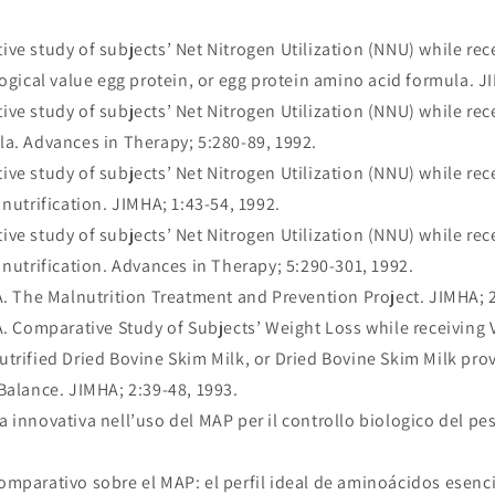
ve study of subjects’ Net Nitrogen Utilization (NNU) while rec
logical value egg protein, or egg protein amino acid formula. J
ve study of subjects’ Net Nitrogen Utilization (NNU) while rece
a. Advances in Therapy; 5:280-89, 1992.
ve study of subjects’ Net Nitrogen Utilization (NNU) while re
nutrification. JIMHA; 1:43-54, 1992.
ve study of subjects’ Net Nitrogen Utilization (NNU) while re
 nutrification. Advances in Therapy; 5:290-301, 1992.
A. The Malnutrition Treatment and Prevention Project. JIMHA; 2
A. Comparative Study of Subjects’ Weight Loss while receiving 
trified Dried Bovine Skim Milk, or Dried Bovine Skim Milk pro
Balance. JIMHA; 2:39-48, 1993.
 innovativa nell’uso del MAP per il controllo biologico del pes
mparativo sobre el MAP: el perfil ideal de aminoácidos esenc