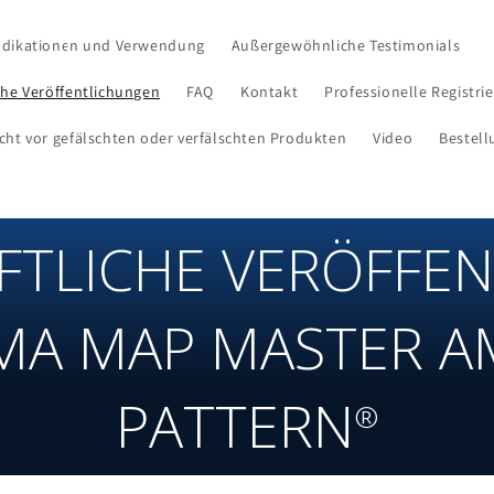
ndikationen und Verwendung
Außergewöhnliche Testimonials
che Veröffentlichungen
FAQ
Kontakt
Professionelle Registri
cht vor gefälschten oder verfälschten Produkten
Video
Bestell
FTLICHE VERÖFFE
A MAP MASTER A
PATTERN
®