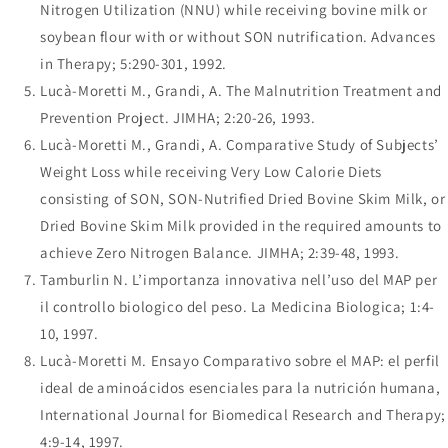
Nitrogen Utilization (NNU) while receiving bovine milk or
soybean flour with or without SON nutrification. Advances
in Therapy; 5:290-301, 1992.
Lucà-Moretti M., Grandi, A. The Malnutrition Treatment and
Prevention Project. JIMHA; 2:20-26, 1993.
Lucà-Moretti M., Grandi, A. Comparative Study of Subjects’
Weight Loss while receiving Very Low Calorie Diets
consisting of SON, SON-Nutrified Dried Bovine Skim Milk, or
Dried Bovine Skim Milk provided in the required amounts to
achieve Zero Nitrogen Balance. JIMHA; 2:39-48, 1993.
Tamburlin N. L’importanza innovativa nell’uso del MAP per
il controllo biologico del peso. La Medicina Biologica; 1:4-
10, 1997.
Lucà-Moretti M. Ensayo Comparativo sobre el MAP: el perfil
ideal de aminoácidos esenciales para la nutrición humana,
International Journal for Biomedical Research and Therapy;
4:9-14, 1997.