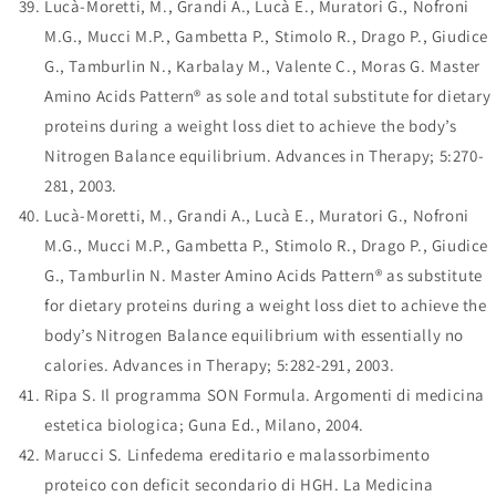
Lucà-Moretti, M., Grandi A., Lucà E., Muratori G., Nofroni
M.G., Mucci M.P., Gambetta P., Stimolo R., Drago P., Giudice
G., Tamburlin N., Karbalay M., Valente C., Moras G. Master
Amino Acids Pattern® as sole and total substitute for dietary
proteins during a weight loss diet to achieve the body’s
Nitrogen Balance equilibrium. Advances in Therapy; 5:270-
281, 2003.
Lucà-Moretti, M., Grandi A., Lucà E., Muratori G., Nofroni
M.G., Mucci M.P., Gambetta P., Stimolo R., Drago P., Giudice
G., Tamburlin N. Master Amino Acids Pattern® as substitute
for dietary proteins during a weight loss diet to achieve the
body’s Nitrogen Balance equilibrium with essentially no
calories. Advances in Therapy; 5:282-291, 2003.
Ripa S. Il programma SON Formula. Argomenti di medicina
estetica biologica; Guna Ed., Milano, 2004.
Marucci S. Linfedema ereditario e malassorbimento
proteico con deficit secondario di HGH. La Medicina