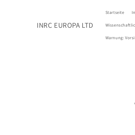
Zum
Inhalt
springen
Startseite
I
INRC EUROPA LTD
Wissenschaftli
Warnung: Vorsi