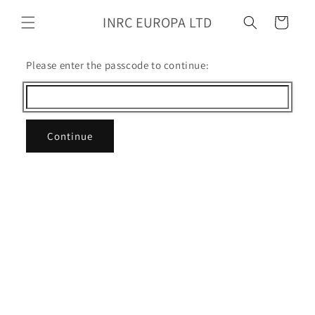
Zum
Inhalt
INRC EUROPA LTD
Wagen
springen
Please enter the passcode to continue:
Continue